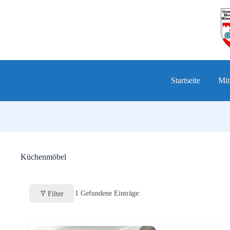
Zum
Inhalt
springen
Startseite
Mit
Küchenmöbel
1
Gefundene Einträge:
Filter