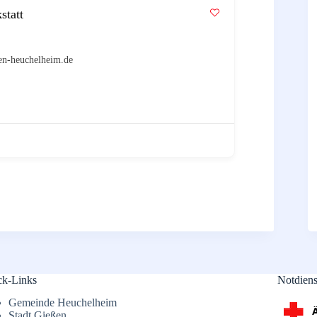
tatt
en-heuchelheim.de
ck-Links
Notdiens
Gemeinde Heuchelheim
Stadt Gießen