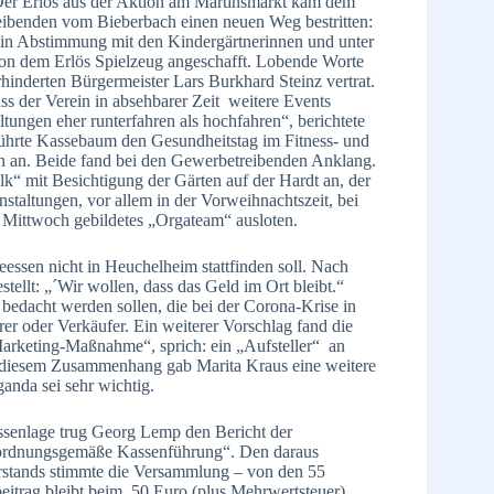
. Der Erlös aus der Aktion am Martinsmarkt kam dem
eibenden vom Bieberbach einen neuen Weg bestritten:
in Abstimmung mit den Kindergärtnerinnen und unter
on dem Erlös Spielzeug angeschafft. Lobende Worte
rhinderten Bürgermeister Lars Burkhard Steinz vertrat.
 der Verein in absehbarer Zeit weitere Events
ltungen eher runterfahren als hochfahren“, berichtete
führte Kassebaum den Gesundheitstag im Fitness- und
n an. Beide fand bei den Gewerbetreibenden Anklang.
k“ mit Besichtigung der Gärten auf der Hardt an, der
staltungen, vor allem in der Vorweihnachtszeit, bei
 Mittwoch gebildetes „Orgateam“ ausloten.
essen nicht in Heuchelheim stattfinden soll. Nach
ellt: „´Wir wollen, dass das Geld im Ort bleibt.“
bedacht werden sollen, die bei der Corona-Krise in
rer oder Verkäufer. Ein weiterer Vorschlag fand die
arketing-Maßnahme“, sprich: ein „Aufsteller“ an
 diesem Zusammenhang gab Marita Kraus eine weitere
nda sei sehr wichtig.
ssenlage trug Georg Lemp den Bericht der
 „ordnungsgemäße Kassenführung“. Den daraus
orstands stimmte die Versammlung – von den 55
eitrag bleibt beim 50 Euro (plus Mehrwertsteuer).