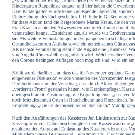
„Es war ein voller Erfolg“, konstatierte der Vereinsvorsitzende
Kindergarten Rappelkiste zugute, und hier haben die Gewerbetr
Dem Kindergarten wurde keine Geldspende überreicht, sondern 
Einbeziehung des Fachgeschäftes J. H. Fuhr in Gießen wurde v
für diese Aktion fand die Beigeordnete Marita Kraus, die den ve
Frau Kraus machte den Anwesenden wenig Hoffnung darauf, dass
veranstalten könne. „Es sieht so aus, als würde wir Großveransta
sie. Als weitere Veranstaltungen im vergangenen Geschäftsjahr 
Gesundheitszentrum Aktivita sowie ein gemeinsames Gänseesse
Als nächste Veranstaltung steht Ende August eine „Business Wal
von Angela Römer-Zeibig organisiert wird. Welche weitere Veran
den Corona-bedingten Auflagen noch möglich sind, wird ein am
Kritik wurde darüber laut, dass das für November geplante Gänse
eingehender Diskussion wurde vonseiten des Vorsitzenden festgest
Darüberhinaus kam der Vorschlag, dass durch Aktion diejenigen 
„vorderster Front“ gestanden hätten, wie Krankenpfleger, Kassie
uneingeschränkte Zustimmung: die Ergreifung einer „passiven M
noch festzulegenden Orten in Heuchelheim und Kinzenbach. In
Empfehlung: „Die Leute müssen reden über Euch.“ Mundpropaga
Nach den Ausführungen des Kassierers Jan Lindenstruth zur Ka
Kassenprüfer vor. Dabei bescheinigte er dem Kassenwart eine
resultierenden Antrag auf Entlastung des Kassierers bzw. des V
Mitgliedern waren 19 anwesend – einstimmig zu. Der Mitgliedsb