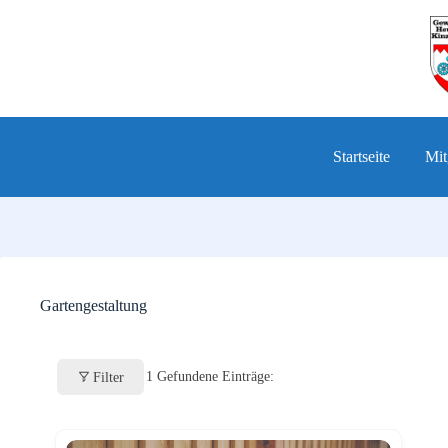
Zum
Inhalt
springen
Startseite
Mit
Gartengestaltung
1
Gefundene Einträge:
Filter