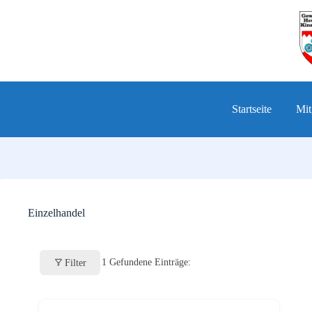
Zum
Inhalt
springen
Startseite
Mit
Einzelhandel
1
Gefundene Einträge:
Filter