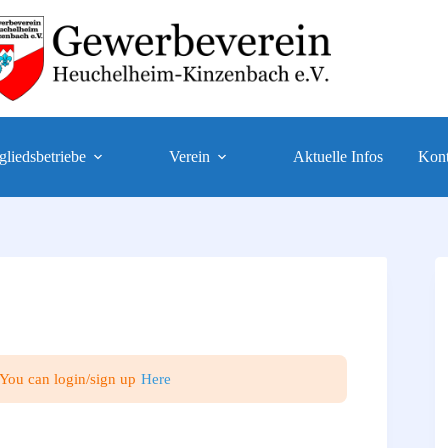
gliedsbetriebe
Verein
Aktuelle Infos
Kont
 You can login/sign up
Here