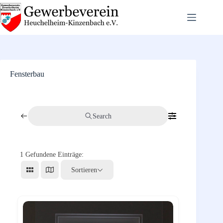
Zum
Inhalt
springen
Fensterbau
Search
1
Gefundene Einträge:
Sortieren